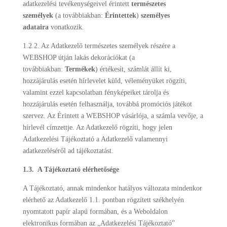
adatkezelési tevékenységeivel érintett
természetes
személyek
(a továbbiakban:
Érintettek
)
személyes
adataira
vonatkozik.
1.2.2. Az Adatkezelő természetes személyek részére a
WEBSHOP útján lakás dekorációkat (a
továbbiakban:
Termékek
) értékesít, számlát állít ki,
hozzájárulás esetén hírlevelet küld, véleményüket rögzíti,
valamint ezzel kapcsolatban fényképeiket tárolja és
hozzájárulás esetén felhasználja, továbbá promóciós játékot
szervez. Az Érintett a WEBSHOP vásárlója, a számla vevője, a
hírlevél címzettje. Az Adatkezelő rögzíti, hogy jelen
Adatkezelési Tájékoztató a Adatkezelő valamennyi
adatkezeléséről ad tájékoztatást.
1.3. A Tájékoztató elérhetősége
A Tájékoztató, annak mindenkor hatályos változata mindenkor
elérhető az Adatkezelő 1.1. pontban rögzített székhelyén
nyomtatott papír alapú formában, és a Weboldalon
elektronikus formában az „Adatkezelési Tájékoztató”