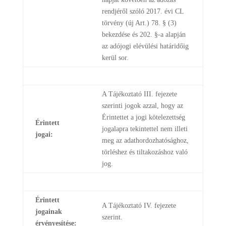
rendjéről szóló 2017. évi CL
törvény (új Art.) 78. § (3)
bekezdése és 202. §-a alapján
az adójogi elévülési határidőig
kerül sor.
A Tájékoztató III. fejezete
szerinti jogok azzal, hogy az
Érintettet a jogi kötelezettség
Érintett
jogalapra tekintettel nem illeti
jogai:
meg az adathordozhatósághoz,
törléshez és tiltakozáshoz való
jog.
Érintett
A Tájékoztató IV. fejezete
jogainak
szerint.
érvényesítése: