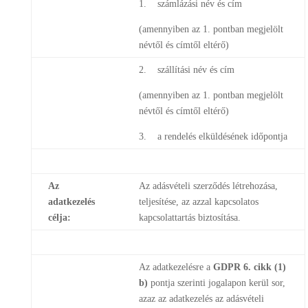
1. számlázási név és cím
(amennyiben az 1. pontban megjelölt
névtől és címtől eltérő)
2. szállítási név és cím
(amennyiben az 1. pontban megjelölt
névtől és címtől eltérő)
3. a rendelés elküldésének időpontja
Az
Az adásvételi szerződés létrehozása,
adatkezelés
teljesítése, az azzal kapcsolatos
célja:
kapcsolattartás biztosítása.
Az adatkezelésre a
GDPR 6. cikk (1)
b)
pontja szerinti jogalapon kerül sor,
azaz az adatkezelés az adásvételi