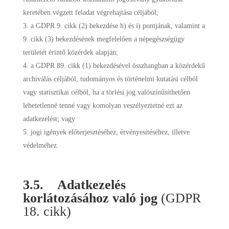
keretében végzett feladat végrehajtása céljából;
a GDPR 9. cikk (2) bekezdése h) és i) pontjának, valamint a
9. cikk (3) bekezdésének megfelelően a népegészségügy
területét érintő közérdek alapján;
a GDPR 89. cikk (1) bekezdésével összhangban a közérdekű
archiválás céljából, tudományos és történelmi kutatási célból
vagy statisztikai célból, ha a törlési jog valószínűsíthetően
lehetetlenné tenné vagy komolyan veszélyeztetné ezt az
adatkezelést; vagy
jogi igények előterjesztéséhez, érvényesítéséhez, illetve
védelméhez.
3.5. Adatkezelés
korlátozásához való jog
(GDPR
18. cikk)