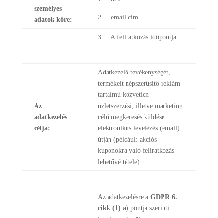
személyes
2. email cím
adatok köre:
3. A feliratkozás időpontja
Adatkezelő tevékenységét,
termékeit népszerűsítő reklám
tartalmú közvetlen
Az
üzletszerzési, illetve marketing
adatkezelés
célú megkeresés küldése
célja:
elektronikus levelezés (email)
útján (például: akciós
kuponokra való feliratkozás
lehetővé tétele).
Az adatkezelésre a
GDPR 6.
cikk (1) a)
pontja szerinti