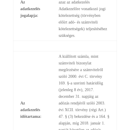
Az
azaz az adatkezelés
adatkezelés
Adatkezelőre vonatkozó jogi
jogalapja:
kötelezettség (törvényben
előírt adó- és számviteli
kötelezettségek) teljesítéséhez
szükséges.
A kiállított számla, mint
számviteli bizonylat
megőrzésére a számvitelről
szóló 2000. évi C. törvény
169. §-a szerinti határidőig
(jelenleg 8 év), 2017.
december 31. napjáig az
Az
adózás rendjéről szóló 2003.
adatkezelés
évi XCII. törvény (régi Art.)
időtartama:
47. § (3) bekezdése és a 164. §
alapján, míg 2018. január 1.
napját követően az adózás