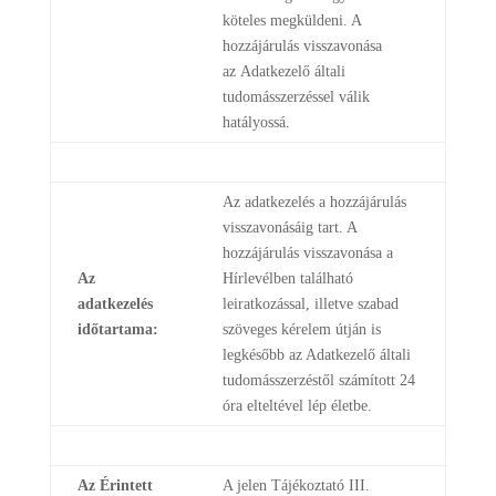
köteles megküldeni. A
hozzájárulás visszavonása
az Adatkezelő általi
tudomásszerzéssel válik
hatályossá.
Az adatkezelés a hozzájárulás
visszavonásáig tart. A
hozzájárulás visszavonása a
Az
Hírlevélben található
adatkezelés
leiratkozással, illetve szabad
időtartama:
szöveges kérelem útján is
legkésőbb az Adatkezelő általi
tudomásszerzéstől számított 24
óra elteltével lép életbe.
Az Érintett
A jelen Tájékoztató III.