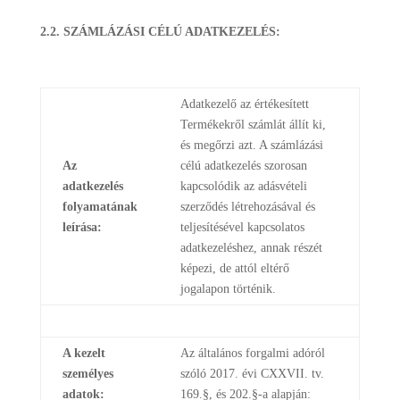
2.2. SZÁMLÁZÁSI CÉLÚ ADATKEZELÉS:
Adatkezelő az értékesített
Termékekről számlát állít ki,
és megőrzi azt. A számlázási
Az
célú adatkezelés szorosan
adatkezelés
kapcsolódik az adásvételi
folyamatának
szerződés létrehozásával és
leírása:
teljesítésével kapcsolatos
adatkezeléshez, annak részét
képezi, de attól eltérő
jogalapon történik.
A kezelt
Az általános forgalmi adóról
személyes
szóló 2017. évi CXXVII. tv.
adatok:
169.§, és 202.§-a alapján: