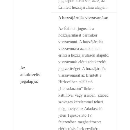
jogalapon kerül sor, azaz, az
Érintett hozzájárulása alapján.
A hozzájárulás visszavonása:
Az Érintett jogosult a
hozzájárulását bármikor
visszavonni. A hozzájárulás
visszavonása azonban nem
érinti a hozzájáruláson alapuló,
visszavonás előtti adatkezelés
Az
jogszerűségét. A hozzájárulás
adatkezelés
visszavonását az Érintett a
jogalapja:
Hírlevélben található
„Leiratkozom” linkre
kattintva, vagy írásban, szabad
szöveges kérelemmel teheti
meg, melyet az Adatkezelő
jelen Tájékoztató IV.
fejezetében meghatározott
elérhetőségének egyikére