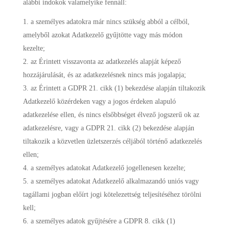
alábbi indokok valamelyike fennáll:
a személyes adatokra már nincs szükség abból a célból,
amelyből azokat Adatkezelő gyűjtötte vagy más módon
kezelte;
az Érintett visszavonta az adatkezelés alapját képező
hozzájárulását, és az adatkezelésnek nincs más jogalapja;
az Érintett a GDPR 21. cikk (1) bekezdése alapján tiltakozik
Adatkezelő közérdeken vagy a jogos érdeken alapuló
adatkezelése ellen, és nincs elsőbbséget élvező jogszerű ok az
adatkezelésre, vagy a GDPR 21. cikk (2) bekezdése alapján
tiltakozik a közvetlen üzletszerzés céljából történő adatkezelés
ellen;
a személyes adatokat Adatkezelő jogellenesen kezelte;
a személyes adatokat Adatkezelő alkalmazandó uniós vagy
tagállami jogban előírt jogi kötelezettség teljesítéséhez törölni
kell;
a személyes adatok gyűjtésére a GDPR 8. cikk (1)