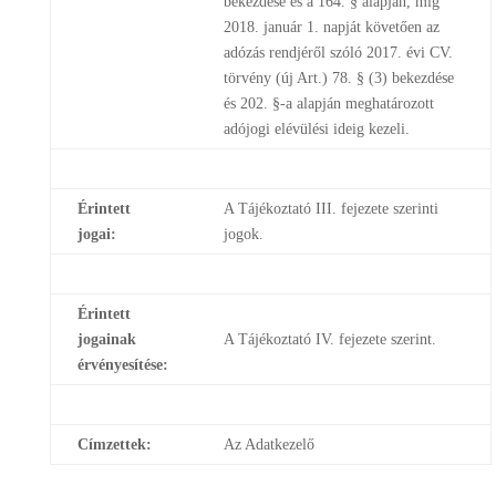
bekezdése és a 164. § alapján, míg
2018. január 1. napját követően az
adózás rendjéről szóló 2017. évi CV.
törvény (új Art.) 78. § (3) bekezdése
és 202. §-a alapján meghatározott
adójogi elévülési ideig kezeli.
Érintett
A Tájékoztató III. fejezete szerinti
jogai:
jogok.
Érintett
jogainak
A Tájékoztató IV. fejezete szerint.
érvényesítése:
Címzettek:
Az Adatkezelő