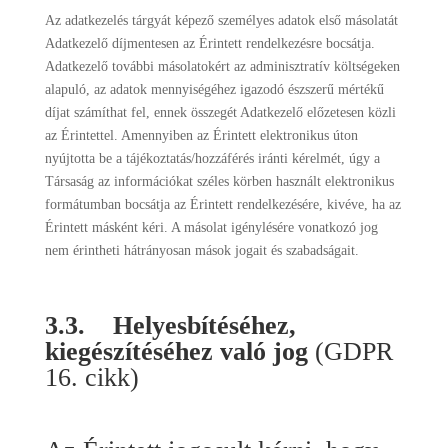
Az adatkezelés tárgyát képező személyes adatok első másolatát
Adatkezelő díjmentesen az Érintett rendelkezésre bocsátja.
Adatkezelő további másolatokért az adminisztratív költségeken
alapuló, az adatok mennyiségéhez igazodó észszerű mértékű
díjat számíthat fel, ennek összegét Adatkezelő előzetesen közli
az Érintettel. Amennyiben az Érintett elektronikus úton
nyújtotta be a tájékoztatás/hozzáférés iránti kérelmét, úgy a
Társaság az információkat széles körben használt elektronikus
formátumban bocsátja az Érintett rendelkezésére, kivéve, ha az
Érintett másként kéri. A másolat igénylésére vonatkozó jog
nem érintheti hátrányosan mások jogait és szabadságait.
3.3.
Helyesbítéséhez,
kiegészítéséhez való jog
(GDPR
16. cikk)