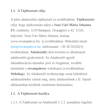
1.1. A Tájékoztató célja
A jelen adatkezelési tájékoztató (a továbbiakban:
Tájékoztató
)
célja, hogy tájékoztatást adjon a
Soós-Vári Mária Johanna
EV.
(székhely: 1139 Budapest, Országbíró u 42. 5/118.,
képviseli: Soós-Vári Mária Johanna, honlap:
www.revampdecor.hu (a továbbiakban: Weboldal) email:
info@revampdecor.hu
, telefonszám: +36 30 5922021)
továbbiakban:
Adatkezelő
) által követett és alkalmazott
adatkezelési gyakorlatról. Az Adatkezelő egyedi
lakásdekorációs elemeket javít és forgalmaz, továbbá
üzemelteti a
revampdecor
webshopot (a továbbiakban:
Webshop
). Az Adatkezelő tevékenysége során különböző
adatkezeléseket valósít meg, mely adatkezelések a II. fejezet
táblázataiban kerülnek részletesen bemutatásra.
1.2. A Tájékoztató hatálya
1.2.1. A Tájékoztató az Adatkezelő 1.2.2. pontjában rögzített