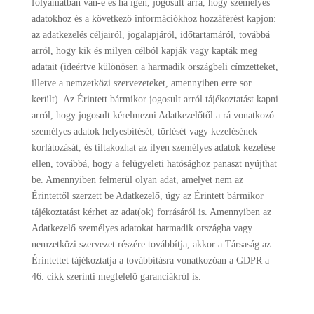
folyamatban van-e és ha igen, jogosult arra, hogy személyes
adatokhoz és a következő információkhoz hozzáférést kapjon:
az adatkezelés céljairól, jogalapjáról, időtartamáról, továbbá
arról, hogy kik és milyen célból kapják vagy kapták meg
adatait (ideértve különösen a harmadik országbeli címzetteket,
illetve a nemzetközi szervezeteket, amennyiben erre sor
került). Az Érintett bármikor jogosult arról tájékoztatást kapni
arról, hogy jogosult kérelmezni Adatkezelőtől a rá vonatkozó
személyes adatok helyesbítését, törlését vagy kezelésének
korlátozását, és tiltakozhat az ilyen személyes adatok kezelése
ellen, továbbá, hogy a felügyeleti hatósághoz panaszt nyújthat
be. Amennyiben felmerül olyan adat, amelyet nem az
Érintettől szerzett be Adatkezelő, úgy az Érintett bármikor
tájékoztatást kérhet az adat(ok) forrásáról is. Amennyiben az
Adatkezelő személyes adatokat harmadik országba vagy
nemzetközi szervezet részére továbbítja, akkor a Társaság az
Érintettet tájékoztatja a továbbításra vonatkozóan a GDPR a
46. cikk szerinti megfelelő garanciákról is.