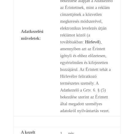
bekezdése alapján a Adatkezelő
az Érintettnek, mint a reklám
címzettjének a közvetlen
megkeresés módszerével,
elektronikus levelezés útján
Adatkezelési
reklámot közöl (a
műveletek:
továbbiakban:
Hírlevél
),
amennyiben azt az Érintett
igényli és ehhez előzetesen,
egyértelműen és kifejezetten
hozzájárul. Az Érintett tehát a
Hírlevélre feliratkozó
természetes személy. A
Adatkezelő a Grtv. 6. § (5)
bekezdése szerint az Érintett
által megadott személyes
adatokról nyilvántartás vezet.
A kezelt
1. név