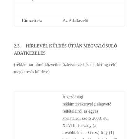
Címzettek:
Az Adatkezelő
2.3. HÍRLEVÉL KÜLDÉS ÚTJÁN MEGVALÓSULÓ
ADATKEZELÉS
(reklám tartalmú közvetlen üzletszerzési és marketing célú
megkeresés küldése)
A gazdasági
reklámtevékenység alapvető
feltételeiről és egyes
korlátairól szóló 2008. évi
XLVIII. törvény (a
továbbiakban:
Grtv.
) 6. § (1)