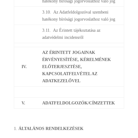
hatékony bírósági jogorvoslathoz való jog
3.10. Az Adatfeldolgozóval szembeni
hatékony bírósági jogorvoslathoz való jog
3.11. Az Érintett tájékoztatása az
adatvédelmi incidensről
AZ ÉRINTETT JOGAINAK
ÉRVÉNYESÍTÉSE, KÉRELMÉNEK
IV.
ELŐTERJESZTÉSE,
KAPCSOLATFELVÉTEL AZ
ADATKEZELŐVEL
V.
ADATFELDOLGOZÓK/CÍMZETTEK
ÁLTALÁNOS RENDELKEZÉSEK