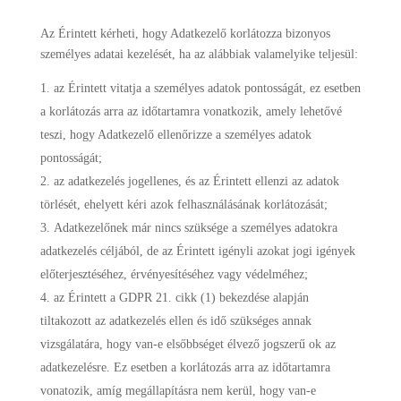
Az Érintett kérheti, hogy Adatkezelő korlátozza bizonyos
személyes adatai kezelését, ha az alábbiak valamelyike teljesül:
az Érintett vitatja a személyes adatok pontosságát, ez esetben
a korlátozás arra az időtartamra vonatkozik, amely lehetővé
teszi, hogy Adatkezelő ellenőrizze a személyes adatok
pontosságát;
az adatkezelés jogellenes, és az Érintett ellenzi az adatok
törlését, ehelyett kéri azok felhasználásának korlátozását;
Adatkezelőnek már nincs szüksége a személyes adatokra
adatkezelés céljából, de az Érintett igényli azokat jogi igények
előterjesztéséhez, érvényesítéséhez vagy védelméhez;
az Érintett a GDPR 21. cikk (1) bekezdése alapján
tiltakozott az adatkezelés ellen és idő szükséges annak
vizsgálatára, hogy van-e elsőbbséget élvező jogszerű ok az
adatkezelésre. Ez esetben a korlátozás arra az időtartamra
vonatozik, amíg megállapításra nem kerül, hogy van-e