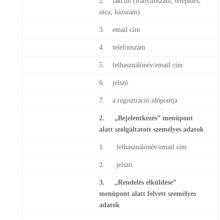
2. lakcím (irányítószám, település,
utca, házszám)
3. email cím
4. telefonszám
5. felhasználónév/email cím
6. jelszó
7. a regisztráció időpontja
2. „Bejelentkezés”
menüpont
alatt szolgáltatott személyes adatok
1. felhasználónév/email cím
2. jelszó
3. „Rendelés elküldése”
menüpont alatt felvett személyes
adatok