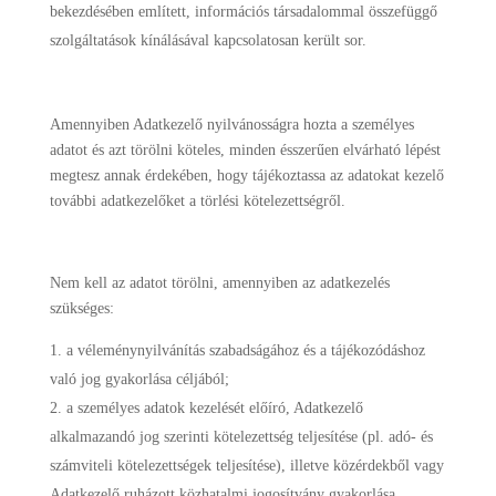
bekezdésében említett, információs társadalommal összefüggő
szolgáltatások kínálásával kapcsolatosan került sor.
Amennyiben Adatkezelő nyilvánosságra hozta a személyes
adatot és azt törölni köteles, minden ésszerűen elvárható lépést
megtesz annak érdekében, hogy tájékoztassa az adatokat kezelő
további adatkezelőket a törlési kötelezettségről.
Nem kell az adatot törölni, amennyiben az adatkezelés
szükséges:
a véleménynyilvánítás szabadságához és a tájékozódáshoz
való jog gyakorlása céljából;
a személyes adatok kezelését előíró, Adatkezelő
alkalmazandó jog szerinti kötelezettség teljesítése (pl. adó- és
számviteli kötelezettségek teljesítése), illetve közérdekből vagy
Adatkezelő ruházott közhatalmi jogosítvány gyakorlása