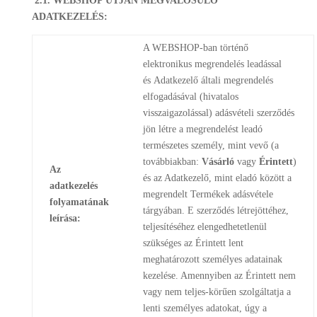
2.1. WEBSHOP ÚTJÁN MEGVALÓSULÓ
ADATKEZELÉS:
A WEBSHOP-ban történő
elektronikus megrendelés leadással
és Adatkezelő általi megrendelés
elfogadásával (hivatalos
visszaigazolással) adásvételi szerződés
jön létre a megrendelést leadó
természetes személy, mint vevő (a
továbbiakban:
Vásárló
vagy
Érintett
)
Az
és az Adatkezelő, mint eladó között a
adatkezelés
megrendelt Termékek adásvétele
folyamatának
tárgyában. E szerződés létrejöttéhez,
leírása:
teljesítéséhez elengedhetetlenül
szükséges az Érintett lent
meghatározott személyes adatainak
kezelése. Amennyiben az Érintett nem
vagy nem teljes-körűen szolgáltatja a
lenti személyes adatokat, úgy a